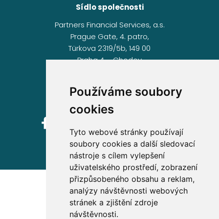
Sídlo společnosti
Partners Financial Services, a.s.
Prague Gate, 4. patro,
Türkova 2319/5b, 149 00
Praha 4 – Chodov
IČ: 276 99 781
Používáme soubory
cookies
Tyto webové stránky používají
soubory cookies a další sledovací
nástroje s cílem vylepšení
uživatelského prostředí, zobrazení
přizpůsobeného obsahu a reklam,
analýzy návštěvnosti webových
stránek a zjištění zdroje
návštěvnosti.