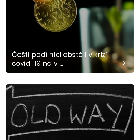
Čeští podílníci obstáli v krizi
covid-19 na v …