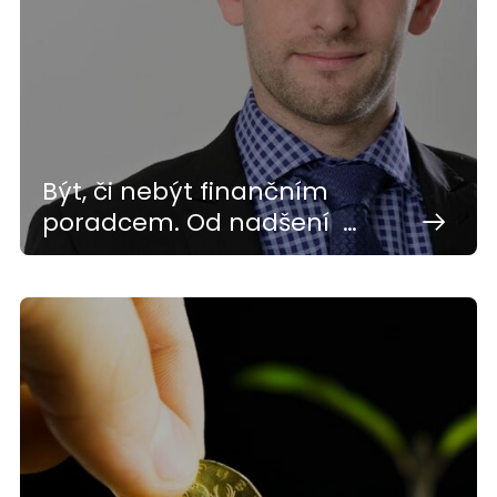
Být, či nebýt finančním
poradcem. Od nadšení …