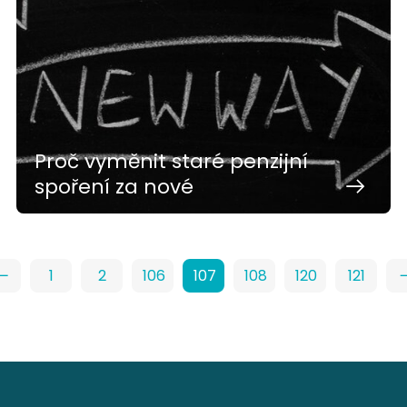
Proč vyměnit staré penzijní
spoření za nové
1
2
106
107
108
120
121