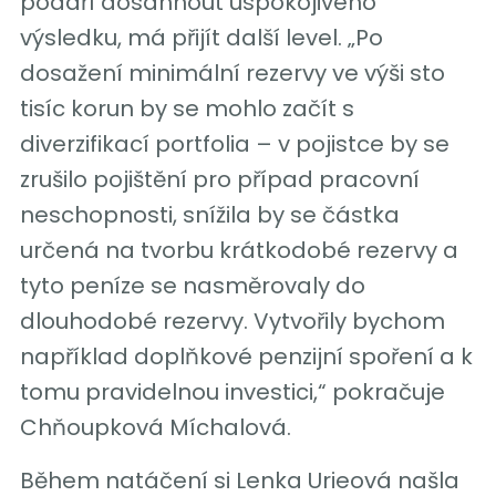
podaří dosáhnout uspokojivého
výsledku, má přijít další level. „Po
dosažení minimální rezervy ve výši sto
tisíc korun by se mohlo začít s
diverzifikací portfolia – v pojistce by se
zrušilo pojištění pro případ pracovní
neschopnosti, snížila by se částka
určená na tvorbu krátkodobé rezervy a
tyto peníze se nasměrovaly do
dlouhodobé rezervy. Vytvořily bychom
například doplňkové penzijní spoření a k
tomu pravidelnou investici,“ pokračuje
Chňoupková Míchalová.
Během natáčení si Lenka Urieová našla