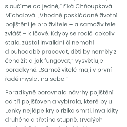
sloučíme do jedné,“ říká Chňoupková
Míchalová. „Vhodně poskládané životní
pojištění je pro živitele – a samoživitele
zvlášť – klíčové. Kdyby se rodiči cokoliv
stalo, zůstal invalidní či nemohl
dlouhodobě pracovat, děti by neměly z
čeho žít a jak fungovat,“ vysvětluje
poradkyně. „Samoživitelé mají v první
řadě myslet na sebe.“
Poradkyně porovnala návrhy pojištění
od tří pojišťoven a vybírala, které by u
Lenky nejlépe krylo riziko smrti, invalidity
druhého a třetího stupně, trvalých