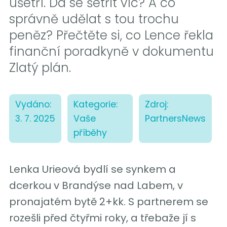
ušetří. Dá se šetřit víc? A co
správně udělat s tou trochu
peněz? Přečtěte si, co Lence řekla
finanční poradkyně v dokumentu
Zlatý plán.
Vydáno:
Kategorie:
Zdroj:
3. 7. 2025
Vaše
PartnersNews
příběhy
Lenka Urieová bydlí se synkem a
dcerkou v Brandýse nad Labem, v
pronajatém bytě 2+kk. S partnerem se
rozešli před čtyřmi roky, a třebaže jí s