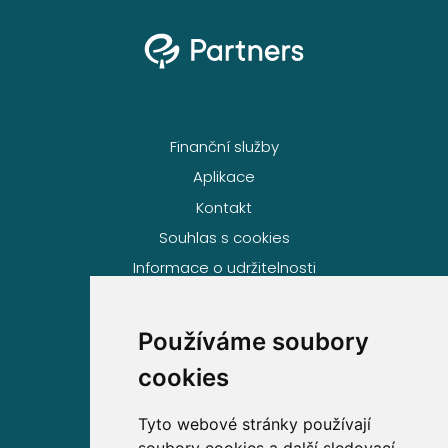
Finanční služby
Aplikace
Kontakt
Souhlas s cookies
Informace o udržitelnosti
Používáme soubory
Volejte zdarma na
cookies
800 63 63 63
Tyto webové stránky používají