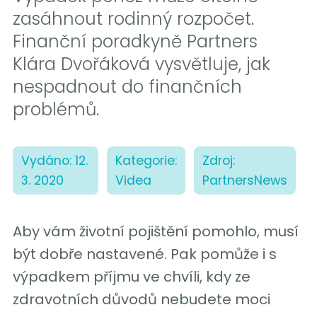
zasáhnout rodinný rozpočet.
Finanční poradkyně Partners
Klára Dvořáková vysvětluje, jak
nespadnout do finančních
problémů.
Vydáno: 12.
Kategorie:
Zdroj:
3. 2020
Videa
PartnersNews
Aby vám životní pojištění pomohlo, musí
být dobře nastavené. Pak pomůže i s
výpadkem příjmu ve chvíli, kdy ze
zdravotních důvodů nebudete moci