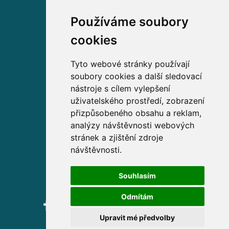
Používáme soubory
Volejte zdarma na
cookies
800 63 63 63
Tyto webové stránky používají
soubory cookies a další sledovací
Sídlo společnosti
nástroje s cílem vylepšení
uživatelského prostředí, zobrazení
Partners Financial Services, a.s.
přizpůsobeného obsahu a reklam,
Prague Gate, 4. patro,
analýzy návštěvnosti webových
Türkova 2319/5b, 149 00
stránek a zjištění zdroje
Praha 4 – Chodov
návštěvnosti.
IČ: 276 99 781
Souhlasím
Odmítám
Upravit mé předvolby